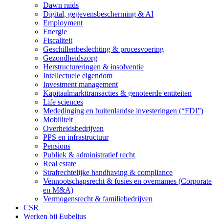
Dawn raids
Digital, gegevensbescherming & AI
Employment
Energie
Fiscaliteit
Geschillenbeslechting & procesvoering
Gezondheidszorg
Herstructureringen & insolventie
Intellectuele eigendom
Investment management
Kapitaalmarkttransacties & genoteerde entiteiten
Life sciences
Mededinging en buitenlandse investeringen (“FDI”)
Mobiliteit
Overheidsbedrijven
PPS en infrastructuur
Pensions
Publiek & administratief recht
Real estate
Strafrechtelijke handhaving & compliance
Vennootschapsrecht & fusies en overnames (Corporate
en M&A)
Vermogensrecht & familiebedrijven
CSR
Werken bij Eubelius