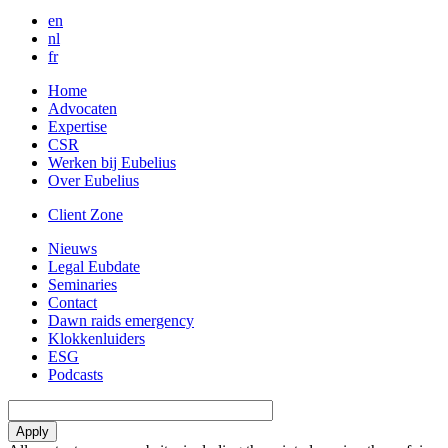
en
nl
fr
Home
Advocaten
Expertise
CSR
Werken bij Eubelius
Over Eubelius
Client Zone
Nieuws
Legal Eubdate
Seminaries
Contact
Dawn raids emergency
Klokkenluiders
ESG
Podcasts