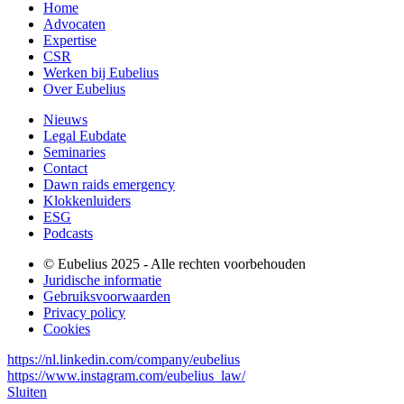
Home
Advocaten
Expertise
CSR
Werken bij Eubelius
Over Eubelius
Nieuws
Legal Eubdate
Seminaries
Contact
Dawn raids emergency
Klokkenluiders
ESG
Podcasts
© Eubelius 2025 - Alle rechten voorbehouden
Juridische informatie
Gebruiksvoorwaarden
Privacy policy
Cookies
https://nl.linkedin.com/company/eubelius
https://www.instagram.com/eubelius_law/
Sluiten