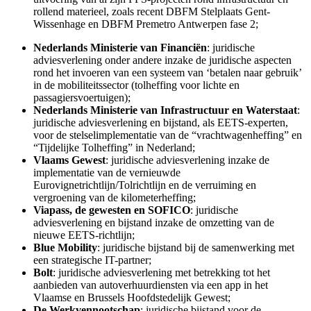
rollend materieel, zoals recent DBFM Stelplaats Gent-
Wissenhage en DBFM Premetro Antwerpen fase 2;
Nederlands Ministerie van Financiën
: juridische
adviesverlening onder andere inzake de juridische aspecten
rond het invoeren van een systeem van ‘betalen naar gebruik’
in de mobiliteitssector (tolheffing voor lichte en
passagiersvoertuigen);
Nederlands Ministerie van Infrastructuur en Waterstaat
:
juridische adviesverlening en bijstand, als EETS-experten,
voor de stelselimplementatie van de “vrachtwagenheffing” en
“Tijdelijke Tolheffing” in Nederland;
Vlaams Gewest
: juridische adviesverlening inzake de
implementatie van de vernieuwde
Eurovignetrichtlijn/Tolrichtlijn en de verruiming en
vergroening van de kilometerheffing;
Viapass, de gewesten en SOFICO
: juridische
adviesverlening en bijstand inzake de omzetting van de
nieuwe EETS-richtlijn;
Blue Mobility
: juridische bijstand bij de samenwerking met
een strategische IT-partner;
Bolt
: juridische adviesverlening met betrekking tot het
aanbieden van autoverhuurdiensten via een app in het
Vlaamse en Brussels Hoofdstedelijk Gewest;
De Werkvennootschap
: juridische bijstand voor de