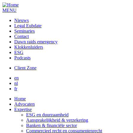
MENU
Nieuws
Legal Eubdate
Seminaries
Contact
Dawn raids emergency
Klokkenluiders
ESG
Podcasts
Client Zone
en
nl
fr
Home
Advocaten
Expertise
ESG en duurzaamheid
Aansprakelijkheid & verzekering
Banken & financiële sector
Commercieel recht en consumentenrecht