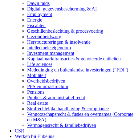
Dawn raids
Digital, gegevensbescherming & AI
Employment
Energie
Fiscaliteit
Geschillenbeslechting & procesvoering
Gezondheidszorg
Herstructureringen & insolventie
Intellectuele eigendom
Investment management
Kapitaalmarkttransacties & genoteerde entiteiten
Life sciences
Mededinging en buitenlandse investeringen (“FDI”)
Mobiliteit
Overheidsbedrijven
PPS en infrastructuur
Pensions
Publiek & administratief recht
Real estate
Strafrechtelijke handhaving & compliance
Vennootschapsrecht & fusies en overnames (Corporate
en M&A)
Vermogensrecht & familiebedrijven
CSR
Werken bij Eubelius