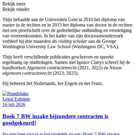
Bekijk meer
Bekijk minder
Thijs behaalde aan de Universiteit Gent in 2010 het diploma van
master in de rechten en in 2015 het diploma van doctor in de rechten
met een proefschrift over de gedeeltelijke ontbinding en vernietiging
van overeenkomsten. In het kader van zijn doctoraatsonderzoek
verbleef hij drie maanden als
visiting scholar
aan de George
Washington University Law School (Washington DC, VSA).
Thijs heeft verschillende publicaties geschreven en spreekt
regelmatig op studiedagen. Samen met Ignace Claeys schreef hij
de
handboek
en
Algemeen contractenrecht
(2021
, 2022
)
en
Nieuw
algemeen contractenrecht
(2023, 2025).
Hij beheerst het Nederlands, het Engels en het Frans.
Legal Eubdate
16 juli 2026
Boek 7 BW inzake bijzondere contracten is
goedgekeurd!
Na een lang proces is het eindelijk zo ver: Boek 7 BW inzake