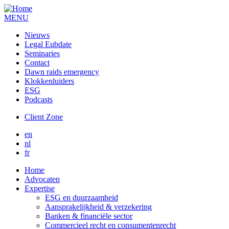
MENU
Nieuws
Legal Eubdate
Seminaries
Contact
Dawn raids emergency
Klokkenluiders
ESG
Podcasts
Client Zone
en
nl
fr
Home
Advocaten
Expertise
ESG en duurzaamheid
Aansprakelijkheid & verzekering
Banken & financiële sector
Commercieel recht en consumentenrecht