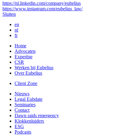
https://nl.linkedin.com/company/eubelius
https://www.instagram.com/eubelius_law/
Sluiten
en
nl
fr
Home
Advocaten
Expertise
CSR
Werken bij Eubelius
Over Eubelius
Client Zone
Nieuws
Legal Eubdate
Seminaries
Contact
Dawn raids emergency
Klokkenluiders
ESG
Podcasts