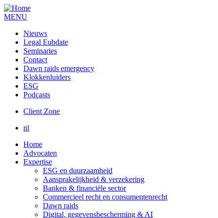
MENU
Nieuws
Legal Eubdate
Seminaries
Contact
Dawn raids emergency
Klokkenluiders
ESG
Podcasts
Client Zone
nl
Home
Advocaten
Expertise
ESG en duurzaamheid
Aansprakelijkheid & verzekering
Banken & financiële sector
Commercieel recht en consumentenrecht
Dawn raids
Digital, gegevensbescherming & AI