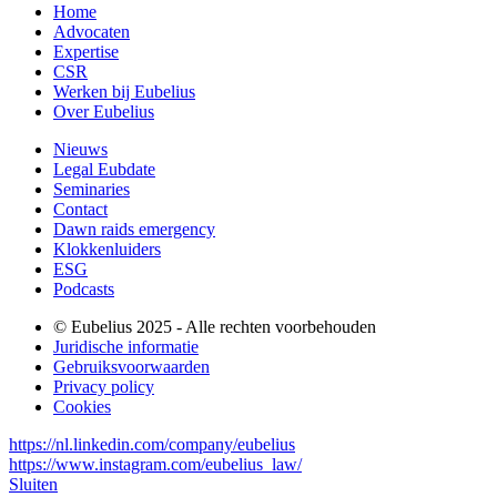
Home
Advocaten
Expertise
CSR
Werken bij Eubelius
Over Eubelius
Nieuws
Legal Eubdate
Seminaries
Contact
Dawn raids emergency
Klokkenluiders
ESG
Podcasts
© Eubelius 2025 - Alle rechten voorbehouden
Juridische informatie
Gebruiksvoorwaarden
Privacy policy
Cookies
https://nl.linkedin.com/company/eubelius
https://www.instagram.com/eubelius_law/
Sluiten