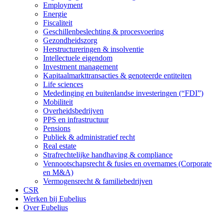
Employment
Energie
Fiscaliteit
Geschillenbeslechting & procesvoering
Gezondheidszorg
Herstructureringen & insolventie
Intellectuele eigendom
Investment management
Kapitaalmarkttransacties & genoteerde entiteiten
Life sciences
Mededinging en buitenlandse investeringen (“FDI”)
Mobiliteit
Overheidsbedrijven
PPS en infrastructuur
Pensions
Publiek & administratief recht
Real estate
Strafrechtelijke handhaving & compliance
Vennootschapsrecht & fusies en overnames (Corporate
en M&A)
Vermogensrecht & familiebedrijven
CSR
Werken bij Eubelius
Over Eubelius