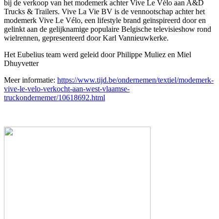
bij de verkoop van het modemerk achter Vive Le Vélo aan A&D
Trucks & Trailers. Vive La Vie BV is de vennootschap achter het
modemerk Vive Le Vélo, een lifestyle brand geïnspireerd door en
gelinkt aan de gelijknamige populaire Belgische televisieshow rond
wielrennen, gepresenteerd door Karl Vannieuwkerke.
Het Eubelius team werd geleid door Philippe Muliez en Miel
Dhuyvetter
Meer informatie:
https://www.tijd.be/ondernemen/textiel/modemerk-
vive-le-velo-verkocht-aan-west-vlaamse-
truckondernemer/10618692.html